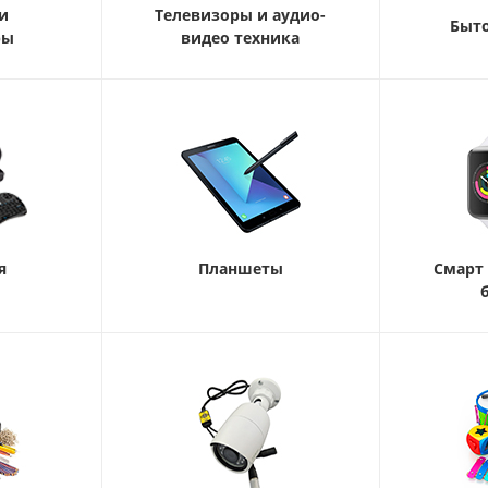
и
Телевизоры и аудио-
Быто
ры
видео техника
я
Планшеты
Смарт 