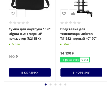
Сумка для ноутбука 15.6"
Подставка для
Digma R-211 черный
телевизора Onkron
полиэстер (R211BK)
TS1552 черный 40"-70"
макс.60.5кг напольный
Мало
Мало
мобильный
14 190
₽
990
₽
В рассрочку
0-0-3
В КОРЗИНУ
В КОРЗИНУ