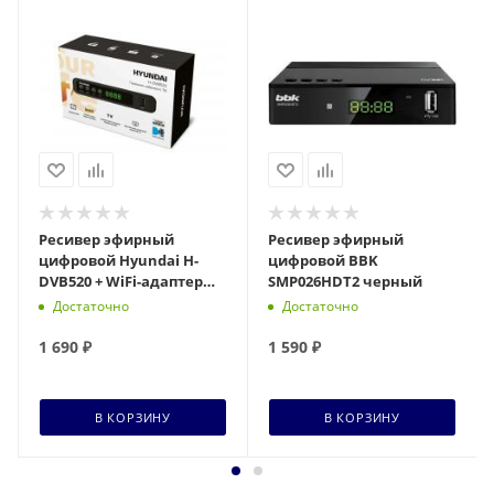
Ресивер эфирный
Ресивер эфирный
цифровой Hyundai H-
цифровой BBK
DVB520 + WiFi-адаптер
SMP026HDT2 черный
черный
Достаточно
Достаточно
1 690
₽
1 590
₽
В КОРЗИНУ
В КОРЗИНУ