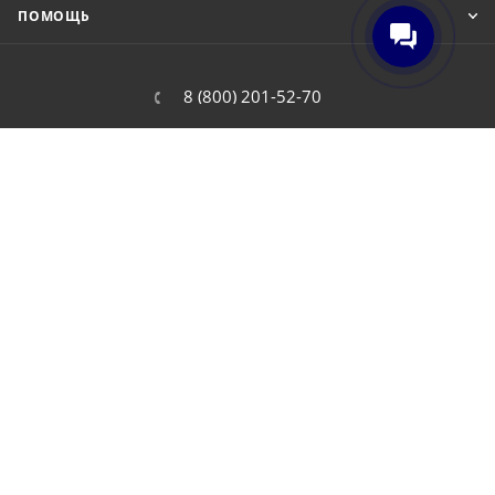
ПОМОЩЬ
8 (800) 201-52-70
order@cit.ru
109462, г. Москва, Волгоградский
проспект, 96 к 2
2026 © Интернет-магазин цифровой и бытовой техники