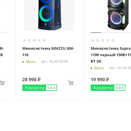
B-
Минисистема GINZZU GM-
Минисистема Supra
SB
116
1100 черный 150Вт 
BT SD
Мало
Арт.: 00-00130766
Мало
Арт.: 00-0012
28 990
₽
19 990
₽
В рассрочку
0-0-4
В рассрочку
0-0-4