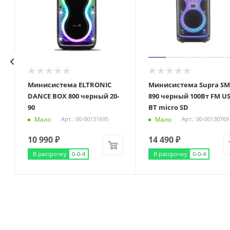
Минисистема ELTRONIC
Минисистема Supra SM
DANCE BOX 800 черный 20-
890 черный 100Вт FM U
90
BT micro SD
Мало
Мало
Арт.: 00-00131695
Арт.: 00-00130769
10 990
₽
14 490
₽
В рассрочку
0-0-4
В рассрочку
0-0-4