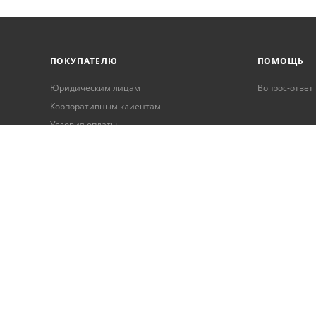
ПОКУПАТЕЛЮ
ПОМОЩЬ
Юридическим лицам
Вопрос-ответ
Корпоративным клиентам
Условия оплаты
Условия доставки
Бонусная программа
Онлайн кредитование
Обработка персональных данных
Гарантия и возврат