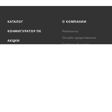
КАТАЛОГ
О КОМПАНИИ
КОНФИГУРАТОР ПК
Реквизиты
Онлайн кредитование
АКЦИИ
Сервисный центр
БРЕНДЫ
Регистрация касс
Образовательная
БЛОГ
деятельность
Вакансии
Сотрудники
Документация