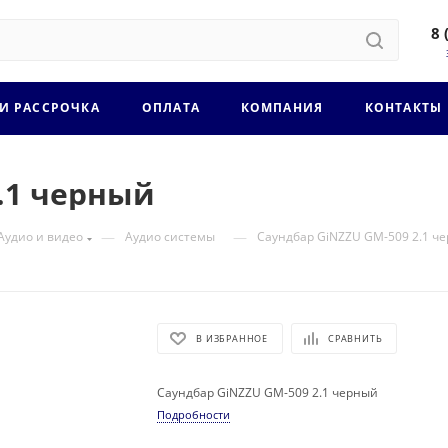
8 
 И РАССРОЧКА
ОПЛАТА
КОМПАНИЯ
КОНТАКТЫ
.1 черный
—
—
Аудио и видео
Аудио системы
Саундбар GiNZZU GM-509 2.1 ч
В ИЗБРАННОЕ
СРАВНИТЬ
Саундбар GiNZZU GM-509 2.1 черный
Подробности