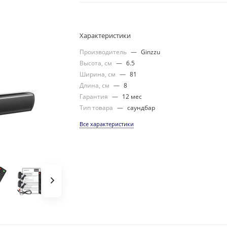
Характеристики
Производитель
—
Ginzzu
Высота, см
—
6.5
Ширина, см
—
81
Длина, см
—
8
Гарантия
—
12 мес
Тип товара
—
саундбар
Все характеристики