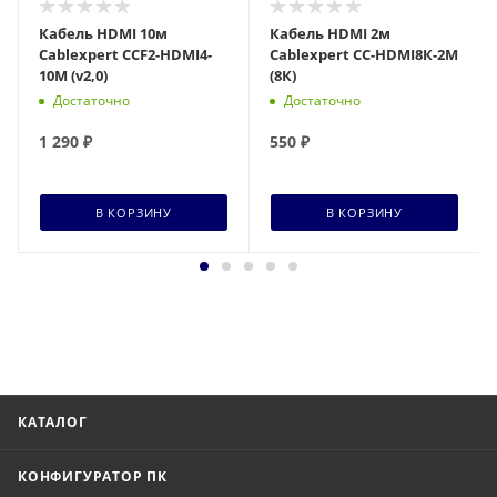
Кабель HDMI 10м
Кабель HDMI 2м
Cablexpert CCF2-HDMI4-
Cablexpert CC-HDMI8К-2M
10M (v2,0)
(8К)
Достаточно
Достаточно
1 290
₽
550
₽
В КОРЗИНУ
В КОРЗИНУ
КАТАЛОГ
КОНФИГУРАТОР ПК