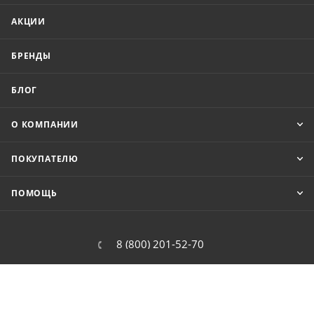
АКЦИИ
БРЕНДЫ
БЛОГ
О КОМПАНИИ
ПОКУПАТЕЛЮ
ПОМОЩЬ
8 (800) 201-52-70
order@cit.ru
109462, г. Москва, Волгоградский
проспект, 96 к 2