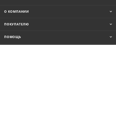
О КОМПАНИИ
ПОКУПАТЕЛЮ
ПОМОЩЬ
8 (800) 201-52-70
order@cit.ru
109462, г. Москва, Волгоградский
проспект, 96 к 2