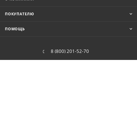
ПОКУПАТЕЛЮ
ПОМОЩЬ
8 (800) 201-52-70
order@cit.ru
109462, г. Москва, Волгоградский
проспект, 96 к 2
2026 © Интернет-магазин цифровой и бытовой техники