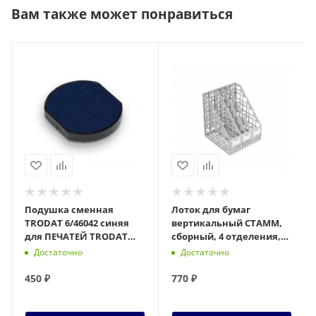
Вам также может понравиться
Подушка сменная
Лоток для бумаг
TRODAT 6/46042 синяя
вертикальный СТАММ,
для ПЕЧАТЕЙ TRODAT
сборный, 4 отделения,
IDEAL 46042 ДИАМЕТРОМ
серый
Достаточно
Достаточно
42мм, 124794, шт
450
₽
770
₽