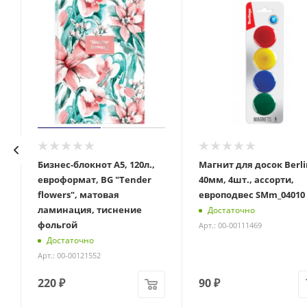
Бизнес-блокнот А5, 120л.,
Магнит для досок Berli
евроформат, BG "Tender
40мм, 4шт., ассорти,
flowers", матовая
европодвес SMm_04010
ламинация, тиснение
Достаточно
фольгой
Арт.: 00-00111469
Достаточно
Арт.: 00-00121552
220
₽
90
₽