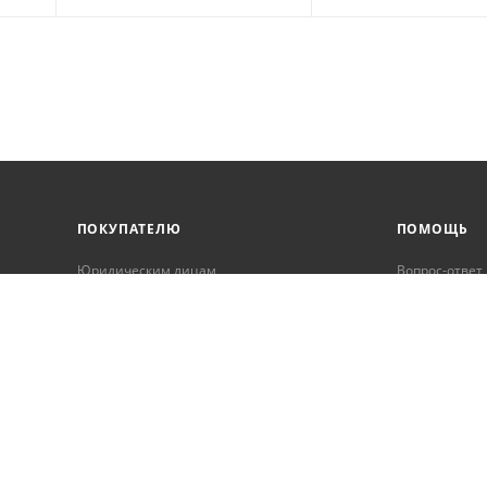
ПОКУПАТЕЛЮ
ПОМОЩЬ
Юридическим лицам
Вопрос-ответ
Корпоративным клиентам
Условия оплаты
Условия доставки
Бонусная программа
Онлайн кредитование
Обработка персональных данных
Гарантия и возврат