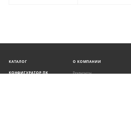
КАТАЛОГ
О КОМПАНИИ
КОНФИГУРАТОР ПК
Реквизиты
Онлайн кредитование
АКЦИИ
Сервисный центр
БРЕНДЫ
Регистрация касс
Образовательная
БЛОГ
деятельность
Вакансии
Сотрудники