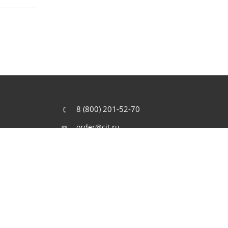
8 (800) 201-52-70
order@cit.ru
109462, г. Москва, Волгоградский
проспект, 96 к 2