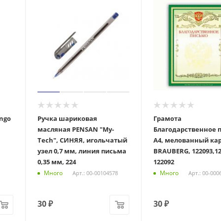
ngo
Ручка шариковая
Грамота
масляная PENSAN "My-
Благодарственное 
Tech", СИНЯЯ, игольчатый
А4, мелованный кар
узел 0,7 мм, линия письма
BRAUBERG, 122093,12
0,35 мм, 224
122092
Много
Много
Арт.: 00-00104578
Арт.: 00-000
30
₽
30
₽