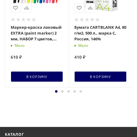
Маркер-краска лаковый
Бумага CARTBLANK А4, 80
EXTRA (paint marker) 2
г/м2, 500 л., марка С,
мм, НАБОР 7 цветов,
Россия, 146%
УСИЛЕННАЯ НИТРО-
Мало
Мало
ОСНОВА, BRAUBERG, 1
610
₽
410
₽
В КОРЗИНУ
В КОРЗИНУ
КАТАЛОГ