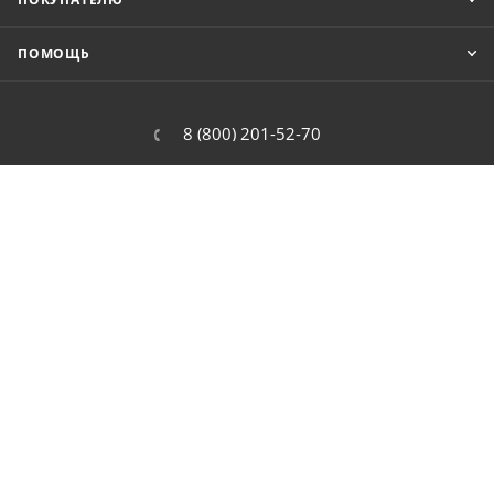
ПОМОЩЬ
8 (800) 201-52-70
order@cit.ru
109462, г. Москва, Волгоградский
проспект, 96 к 2
2026 © Интернет-магазин цифровой и бытовой техники