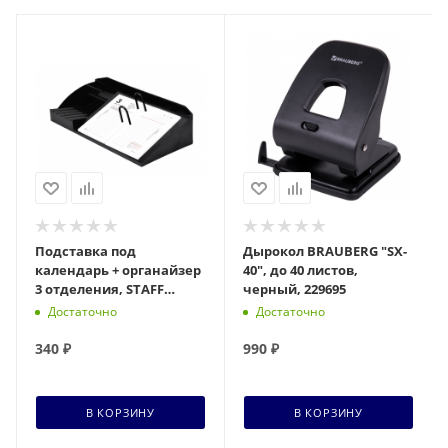
Подставка под
Дырокол BRAUBERG "SX-
календарь + органайзер
40", до 40 листов,
3 отделения, STAFF
черный, 229695
MANAGER, 310*150*75мм,
Достаточно
Достаточно
черный, 238789
340
₽
990
₽
В КОРЗИНУ
В КОРЗИНУ