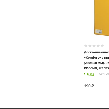
Доска-планше
«Comfort» с п
(230×350 мм), 
РОССИЯ, ЖЕЛТА
Мало
Арт.: 0
190
₽