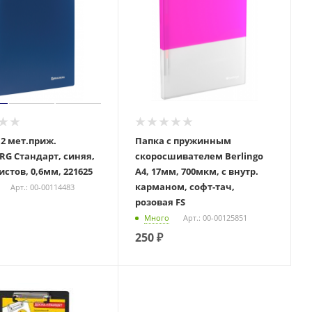
 2 мет.приж.
Папка с пружинным
G Стандарт, синяя,
скоросшивателем Berlingo
истов, 0,6мм, 221625
А4, 17мм, 700мкм, с внутр.
карманом, софт-тач,
Арт.: 00-00114483
розовая FS
Много
Арт.: 00-00125851
250
₽