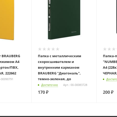
т BRAUBERG
Папка с металлическим
Папка-
рижимом А4
скоросшивателем и
"NUMBE
картон/ПВХ,
внутренним карманом
А4 (228
Я, 222662
BRAUBERG "Диагональ",
ЧЕРНАЯ,
темно-зеленая, до
0-00090791
Достат
Достаточно
Арт.: 00-00083728
170
₽
200
₽