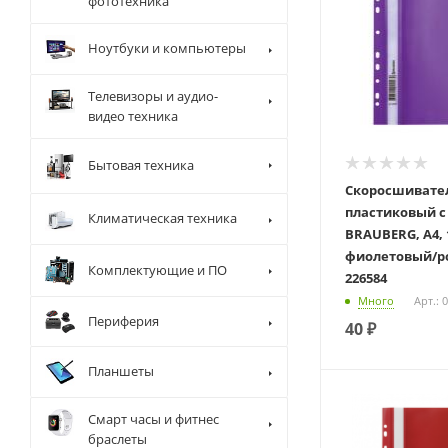
фототехника
Ноутбуки и компьютеры
Телевизоры и аудио-
видео техника
Бытовая техника
Скоросшивате
пластиковый с
Климатическая техника
BRAUBERG, А4, 
фиолетовый/р
Комплектующие и ПО
226584
Много
Арт.: 
Периферия
40
₽
Планшеты
Смарт часы и фитнес
браслеты