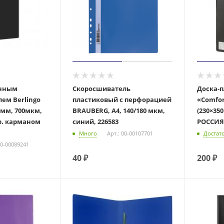
инным
Скоросшиватель
Доска-
ем Berlingo
пластиковый с перфорацией
«Comfor
17мм, 700мкм,
BRAUBERG, А4, 140/180 мкм,
(230×35
тр. карманом
синий, 226583
РОССИЯ,
Много
Арт.: 00-00107701
Достат
00-00089241
40
₽
200
₽