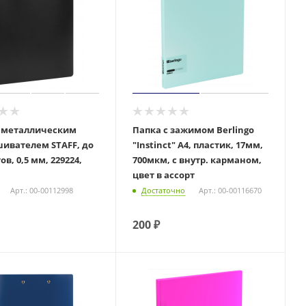
с металлическим
Папка c зажимом Berlingo
ивателем STAFF, до
"Instinct" А4, пластик, 17мм,
ов, 0,5 мм, 229224,
700мкм, с внутр. карманом,
цвет в ассорт
Арт.: 00-00112998
Достаточно
Арт.: 00-00116670
200
₽