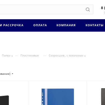
8 
 И РАССРОЧКА
ОПЛАТА
КОМПАНИЯ
КОНТАКТЫ
—
—
Папки
Пластиковые
Скоросшив.. с зажимами
ывание)