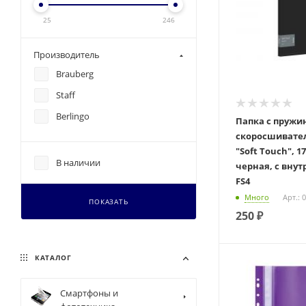
25
246
Производитель
Brauberg
Staff
Berlingo
Папка с пруж
скоросшивател
"Soft Touch", 
В наличии
черная, с вну
FS4
Много
Арт.: 
ПОКАЗАТЬ
250
₽
КАТАЛОГ
Смартфоны и