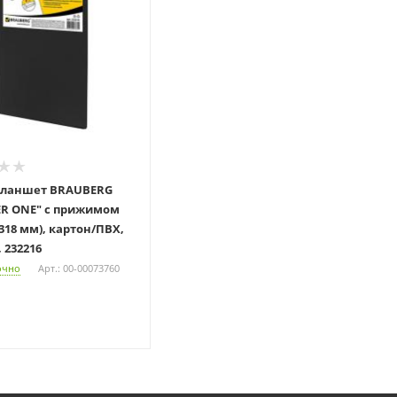
планшет BRAUBERG
R ONE" с прижимом
х318 мм), картон/ПВХ,
 232216
очно
Арт.: 00-00073760