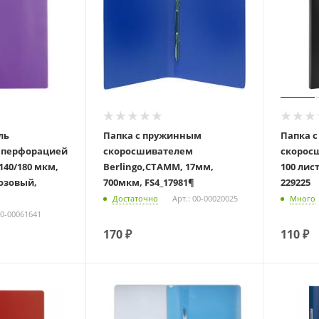
ль
Папка с пружинным
Папка 
 перфорацией
скоросшивателем
скоросш
140/180 мкм,
Berlingo,СТАММ, 17мм,
100 лист
озовый,
700мкм, FS4_17981¶
229225
Достаточно
Арт.: 00-00020025
Много
00-00061641
170
₽
110
₽