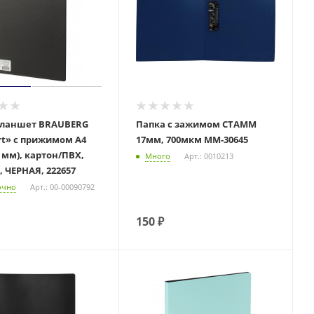
планшет BRAUBERG
Папка с зажимом СТАММ
t» с прижимом А4
17мм, 700мкм ММ-30645
0 мм), картон/ПВХ,
Много
Арт.: 0010213
 ЧЕРНАЯ, 222657
очно
Арт.: 00-00090792
150
₽