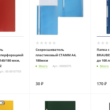
ль
Скоросшиватель
Папка с
 перфорацией
пластиковый СТАММ А4,
BRAUBER
140/180 мкм,
180мкм
до 100 л
2
Много
Арт.: 00000375
Много
рт.: 00-00107703
30
₽
170
₽