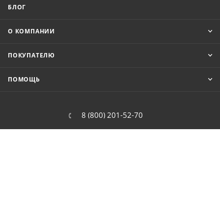
БЛОГ
О КОМПАНИИ
ПОКУПАТЕЛЮ
ПОМОЩЬ
8 (800) 201-52-70
order@cit.ru
109462, г. Москва, Волгоградский
проспект, 96 к 2