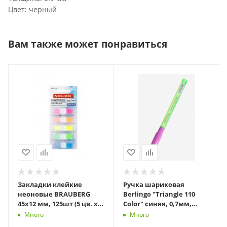
Цвет: черный
Вам также может понравиться
Закладки клейкие
Ручка шариковая
неоновые BRAUBERG
Berlingo "Triangle 110
45х12 мм, 125шт (5 цв. х
Color" синяя, 0,7мм,
25 л.), в пласт. в
грип, корпус ассорти
Много
Много
диспенсерах, 111356