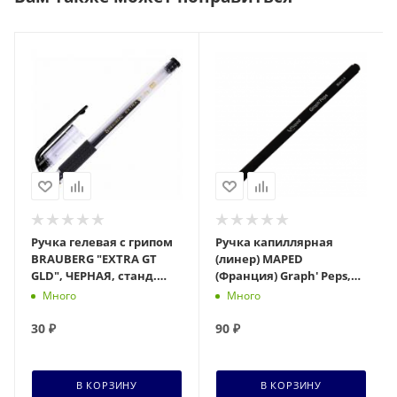
Ручка гелевая с грипом
Ручка капиллярная
BRAUBERG "EXTRA GT
(линер) MAPED
GLD", ЧЕРНАЯ, станд.
(Франция) Graph' Peps,
узел 0,5 мм, линия 0,35
ЧЕРНАЯ, трехгранная,
Много
Много
мм, 143919, ш
линия 0,4мм, 749111
30
₽
90
₽
В КОРЗИНУ
В КОРЗИНУ