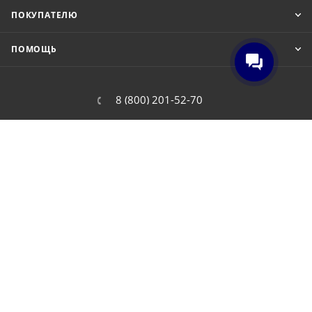
ПОКУПАТЕЛЮ
ПОМОЩЬ
8 (800) 201-52-70
order@cit.ru
109462, г. Москва, Волгоградский
проспект, 96 к 2
2026 © Интернет-магазин цифровой и бытовой техники