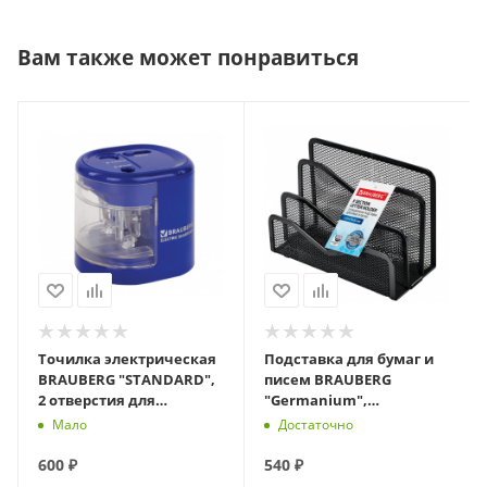
Вам также может понравиться
Точилка электрическая
Подставка для бумаг и
BRAUBERG "STANDARD",
писем BRAUBERG
2 отверстия для
"Germanium",
карандашей (включая
металлическая, 3
Мало
Достаточно
утолщенные), питание
секции, 122х173х83 мм,
черная, 23
600
₽
540
₽