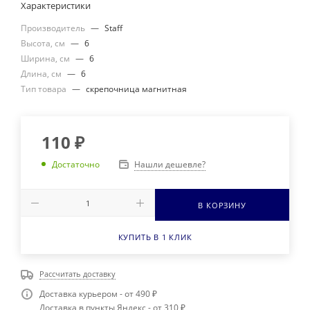
Характеристики
Производитель
—
Staff
Высота, см
—
6
Ширина, см
—
6
Длина, см
—
6
Тип товара
—
скрепочница магнитная
110
₽
Нашли дешевле?
Достаточно
В КОРЗИНУ
КУПИТЬ В 1 КЛИК
Рассчитать доставку
Доставка курьером - от 490 ₽
Доставка в пункты Яндекс - от 310 ₽