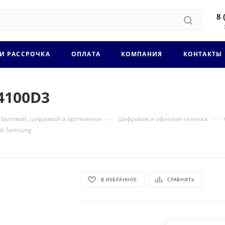
8 
 И РАССРОЧКА
ОПЛАТА
КОМПАНИЯ
КОНТАКТЫ
4100D3
—
—
 бытовой, цифровой и оргтехники
Цифровая и офисная техника
ей Samsung
В ИЗБРАННОЕ
СРАВНИТЬ