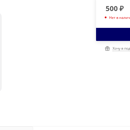
500
₽
Нет в нали
Хочу в по