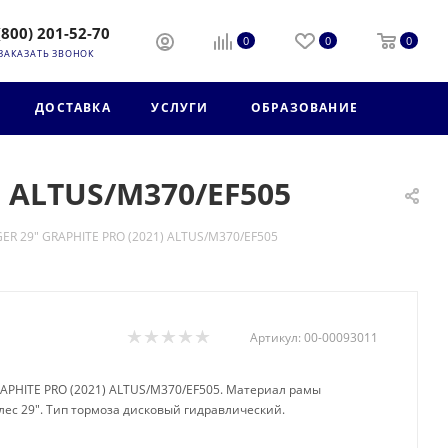
(800) 201-52-70
0
0
0
ЗАКАЗАТЬ ЗВОНОК
ДОСТАВКА
УСЛУГИ
ОБРАЗОВАНИЕ
) ALTUS/M370/EF505
GER 29" GRAPHITE PRO (2021) ALTUS/M370/EF505
Артикул:
00-00093011
RAPHITE PRO (2021) ALTUS/M370/EF505. Материал рамы
лес 29". Тип тормоза дисковый гидравлический.