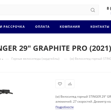
8 
 И РАССРОЧКА
ОПЛАТА
КОМПАНИЯ
КОНТАКТЫ
NGER 29" GRAPHITE PRO (2021
—
—
ы
Горные велосипеды (хардтейлы)
(м) Велосипед горный STIN
(м) Велосипед горный STINGER 29" G
алюминий. 27 скоростей. Диаметр ко
Подробности