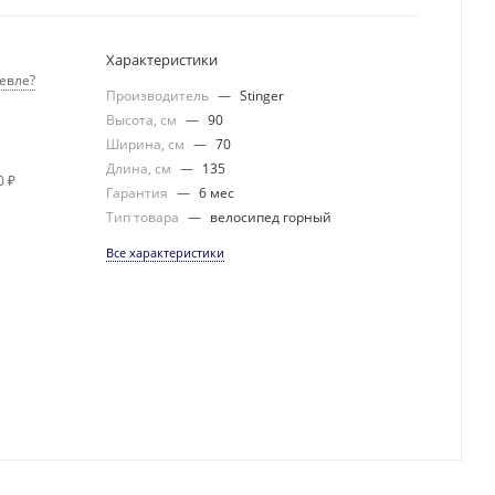
Характеристики
евле?
Производитель
—
Stinger
Высота, см
—
90
Ширина, см
—
70
Длина, см
—
135
0 ₽
Гарантия
—
6 мес
Тип товара
—
велосипед горный
Все характеристики