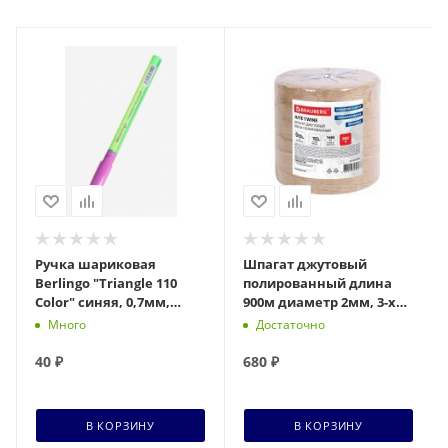
Ручка шариковая
Шпагат джутовый
Berlingo "Triangle 110
полированный длина
Color" синяя, 0,7мм,
900м диаметр 2мм, 3-х
грип, корпус ассорти
ниточный, BRAUBERG,
Много
Достаточно
607946
40
₽
680
₽
В КОРЗИНУ
В КОРЗИНУ