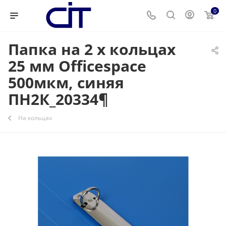
0
Папка на 2 х кольцах
25 мм Officespace
500мкм, синяя
ПН2К_20334¶
На кольцах