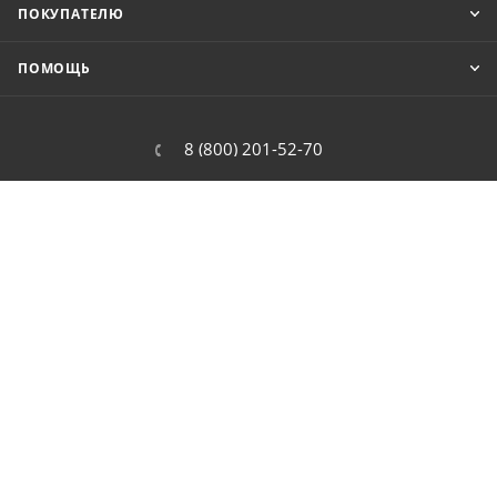
ПОКУПАТЕЛЮ
ПОМОЩЬ
8 (800) 201-52-70
order@cit.ru
109462, г. Москва, Волгоградский
проспект, 96 к 2
2026 © Интернет-магазин цифровой и бытовой техники